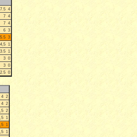
7.5
4
7
4
7
4
6
3
5.5
3
4,5
1
3.5
1
3
0
3
0
2.5
0
4
2
4
2
,5
2
,5
1
,5
1
,5
1