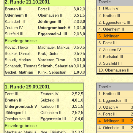
2. Runde 21.10.2001
Tabelle
1. UBach V
Bretten III
Forst III
3,0
2,0
Odenheim II
Oberhausen III
3,5
1,5
2. Bretten III
Karlsdorf III
Jöhlingen III
2,0
3,0
2. Eggenstein-L III
Zeutern IV
Untergrombach V
1,0
4,0
4. Odenheim II
Sulzfeld III
Eggenstein-L III
2,0
3,0
5. Jöhlingen
Einzelergebnisse
6. Forst III
Kovac, Heiko
Machauer, Markus
0,5
0,5
7. Zeutern IV
Becker, Daniel
Kruk, Dieter
0,5
0,5
8. Karlsdorf III
Staudt, Markus
Vorderer, Timo
0,0
1,0
8. Sulzfeld III
Schabath, Thomas
Schroth, Sebastian
0,0
1,0
10. Oberhausen III
Gickel, Mathias
Klink, Sebastian
1,0
0,0
1. Runde 29.09.2001
Tabelle
1. Bretten III
Forst III
Zeutern IV
2,5
2,5
Bretten III
Sulzfeld III
4,0
1,0
1. Eggenstein III
Untergrombach V
Karlsdorf III
3,5
1,5
3. UBach V
3
Jöhlingen III
Odenheim II
2,5
2,5
4. Forst III
2
Oberhausen III
Eggenstein III
1,0
4,0
4. Jöhlingen III
2
Einzelergebnisse
4. Odenheim II
2
Machauer, Markus
Noe, Elisabeth
0,5
0,5