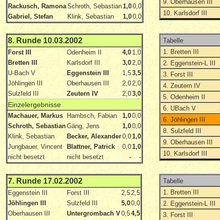
9. Oberhausen III
Rackusch, Ramona
Schroth, Sebastian
1,0
0,0
10. Karlsdorf III
Gabriel, Stefan
Klink, Sebastian
1,0
0,0
8. Runde 10.03.2002
Tabelle
1. Bretten III
Forst III
Odenheim II
4,0
1,0
Bretten III
Karlsdorf III
3,0
2,0
2. Eggenstein-L III
U-Bach V
Eggenstein III
1,5
3,5
3. Forst III
Jöhlingen III
Oberhausen III
2,0
2,0
4. Zeutern IV
Sulzfeld III
Zeutern IV
2,0
3,0
5. Odenheim II
Einzelergebnisse
6. UBach V
Machauer, Markus
Hambsch, Fabian
1,0
0,0
6. Jöhlingen III
Schroth, Sebastian
Gäng, Jens
1,0
0,0
8. Sulzfeld III
Klink, Sebastian
Becker, Alexander
0,0
1,0
9. Oberhausen III
Jungbauer, Vincent
Blattner, Patrick
0,0
1,0
10. Karlsdorf III
nicht besetzt
nicht besetzt
-
-
7. Runde 17.02.2002
Tabelle
1. Bretten III
Eggenstein III
Forst III
2,5
2,5
Jöhlingen III
Sulzfeld III
5,0
0,0
2. Eggenstein-L III
Oberhausen III
Untergrombach V
0,5
4,5
3. Forst III