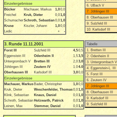
Einzelergebnisse
6. UBach V
Bücker
Machauer, Markus
1,0
0,0
7. Jöhlingen III
Freichel
Kruk, Dieter
0,0
1,0
8. Oberhausen III
Schumacher
Schroth, Sebastian
0,0
1,0
9. Sulzfeld III
Kruse
Kiszler, Johann
1,0
0,0
10. Karlsdorf III
Ledic
+
-
3. Runde 11.11.2001
Tabelle
1. Bretten III
Forst III
Sulzfeld III
4,5
0,5
Eggenstein III
Odenheim II
1,5
3,5
2. Odenheim II
Untergrombach V
Bretten III
2,0
3,0
3. Untergrombach 
Jöhlingen III
Zeutern IV
1.0
4.0
4. Eggenstein-L. III
Oberhausen III
Karlsdorf III
3,0
0,0
5. Forst III
Einzelergebnisse
6. Zeutern IV
Machauer, Markus
Bader, Christopher
1,0
0,0
7. Jöhlingen III
Kruk, Dieter
Weschenfelder, Thomas
0,0
1,0
8. Oberhausen III
Klink, Sebastian
Knaus, Daniel
0,0
1,0
9. Karlsdorf III
Schroth, Sebastian
Holzwarth, Patrick
0,0
1,0
9. Sulzfeld III
Leinen, Max
Stemmer, Daniel
0,0
1,0