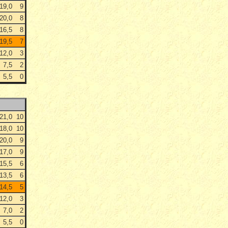
19,0
9
20,0
8
16,5
8
19,5
7
12,0
3
7,5
2
5,5
0
21,0
10
18,0
10
20,0
9
17,0
9
15,5
6
13,5
6
14,5
5
12,0
3
7,0
2
5,5
0