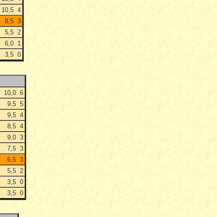
10,5
4
8,5
3
5,5
2
6,0
1
3,5
0
10,0
6
9,5
5
V
9,5
4
8,5
4
9,0
3
7,5
3
6,5
3
5,5
2
3,5
0
3,5
0