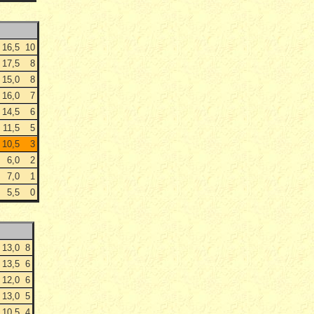
16,5
10
17,5
8
15,0
8
16,0
7
14,5
6
11,5
5
10,5
3
6,0
2
7,0
1
5,5
0
13,0
8
13,5
6
12,0
6
13,0
5
10,5
4