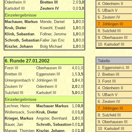
Odenheim II
Bretten III
2,0
3,0
4. Odenheim II
Karlsdorf III
Zeutern IV
0,0
3,0
5. UBach V
Einzelergebnisse
6. Zeutern IV
Machauer, Markus
Mende, Daniel
1,0
0,0
7. Jöhlingen III
Kruk, Dieter
Kowohl, Ewald
1,0
0,0
8. Sulzfeld III
Klink, Sebastian
Follner, Jerome
1,0
0,0
9. Oberhausen III
Schroth, Sebastian
Faller Jan Eric
1,0
0,0
10. Karlsdorf III
Kiszler, Johann
Bolg Michael
1,0
0,0
6. Runde 27.01.2002
Tabelle
1. Eggenstein-L III
Forst III
Oberhausen III
4,0
1,0
Bretten III
Eggenstein III
1,5
3,5
2. Bretten III
Untergrombach V
Jöhlingen III
1,0
4,0
3. Forst III
Zeutern IV
Odenheim II
2,0
2,0
4. Odenheim II
Sulzfeld III
Karlsdorf III
5,0
0,0
5. UBach V
Einzelergebnisse
6. Zeutern IV
Lechner, Heinz
Machauer Markus
1,0
0,0
7. Jöhlingen III
Wollensack, Sven
Kruk, Dieter
0,0
1,0
8. Sulzfeld III
Krieger, Markus
Angster, Bernhard
1,0
0,0
9. Oberhausen III
Bauer, Jan
Schroth, Sebastion
0,0
1,0
10. Karlsdorf III
Mangei, Thorsten
Kiszler, Johann
0,0
1,0