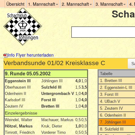
Übersicht
1. Mannschaft
2. Mannschaft
3. Mannschaft
4.
Scha
Info Flyer herunterladen
Verbandsunde 01/02 Kreisklasse C
S
9. Runde 05.05.2002
Tabelle
1. Bretten III
Eggenstein III
Jöhlingen III
4,0
1,0
Oberhausen III
Sulzfeld III
1,5
3,5
2. Eggenstein-L III
Odenheim II
Untergrombach V
1,0
4,0
3. Forst III
Karlsdorf III
Forst III
1,0
4,0
4. UBach V
Zeutern IV
Bretten III
1,0
4,0
5. Zeutern IV
Einzelergebnisse
6. Odenheim II
Weindel, Walter
Machauer, Markus
0,5
0,5
7. Jöhlingen III
Hötzel, Markus
Kruk, Dieter
1,0
0,0
8. Sulzfeld III
Timrott, Friedrich
Vorderer Timo
0,5
0,5