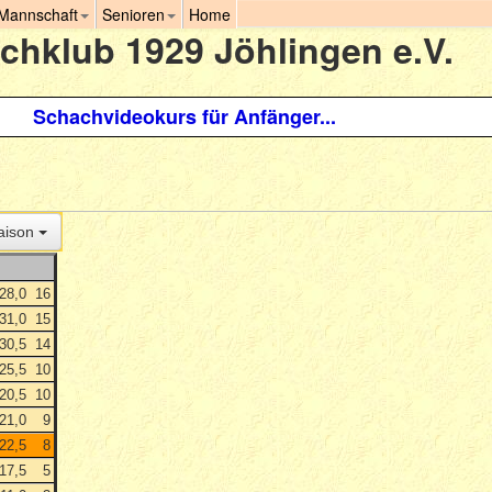
 Mannschaft
Senioren
Home
chklub 1929 Jöhlingen e.V.
Schachvideokurs für Anfänger...
aison
28,0
16
31,0
15
30,5
14
25,5
10
20,5
10
21,0
9
22,5
8
17,5
5