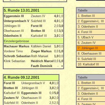
5. Runde 13.01.2001
Tabelle
1. Bretten III
Eggenstein III
Zeutern IV
4,0
1,0
Untergrombach V
Sulzfeld III
4,0
1,0
2. Eggenstein-L. III
Jöhlingen III
Forst III
2,0
3,0
3. Odenheim II
Oberhausen III
Bretten III
0,5
3,5
4. Forst III
Odenheim II
Karlsdorf III
3,0
2,0
5. UBach V
Einzelergebnisse
6. Zeutern IV
Machauer Markus
Kälblein Daniel
1,0
0,0
7. Jöhlingen III
Vorderer Timo
Zieger Markus
0,0
1,0
8. Oberhausen III
Schroth Sebastian
Roth Manuel
1,0
0,0
9. Sulzfeld III
Klink Sebastian
Heidrich Marcel
0,0
1,0
10. Karlsdorf III
Fauth Dominik
-
+
4. Runde 09.12.2001
Tabelle
1. Bretten III
Forst III
Untergrombach V
4,0
1,0
Bretten III
Jöhlingen III
3,0
2,0
2. Eggenstein-L. III
Karlsdorf III
Eggenstein III
0,0
5,0
3. Odenheim II
Zeutern IV
Oberhausen III
3,0
2,0
4. Forst III
Sulzfeld III
Odenheim II
2,5
2,5
5. Zeutern IV