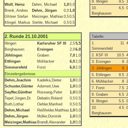
9. Illingen
9,5
Wolf, Heinz
Dehm, Michael
1,0
0,0
10.
6,5
Brenk, Andres
Dehm, Jürgen
0,0
1,0
Berghausen
Gfrörer Stefan
Meizinger, Mathias
0,5
0,5
Klingel, Markus
Stehle, Michael
0,5
0,5
2. Runde 21.10.2001
Tabelle
1.
11
Illingen
Karlsruher SF III
2,5
5,5
Simmersfeld
Berghausen
Ersingen
2,0
6,0
2. KSF III
10.5
Jöhlingen
Graben
7,0
1,0
Ettlingen
Mühlacker
6,0
2,0
3. Ersingen
9
Simmersfeld
Forst
6,0
2,0
3. Jöhlingen
9
Einzelergebnisse
5. Ettlingen
8.5
Dehm,Joachim
Kadelka,Dieter
1,0
0,0
6. Mühlacker
8
Schuster,Günter
Adomeit,Uwe
1,0
0,0
7. Forst
7.5
Seyffer,Günther
Rosswog,Peter
1,0
0,0
8. Graben
6.5
Tepel,Jürgen,Dr.
Debatin,Roland
0,5
0,5
9. Illingen
5.5
Buth,Lothar
Oehler,Manfred
0,5
0,5
10.
4.5
Dehm,Michael
Reißfelder,Matthias
1,0
0,0
Berghausen
Dehm,Jürgen
Müller,Dominik
1,0
0,0
Meizinger,Mathias
Brandl,Alexander
1,0
0,0