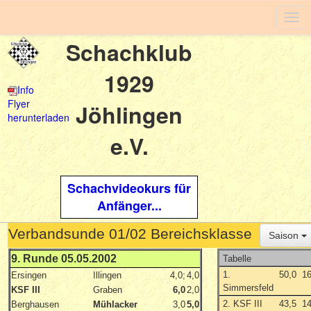
Togg
navi
Schachklub
1929
Info
Flyer
Jöhlingen
herunterladen
e.V.
Schachvideokurs für
Anfänger...
Verbandsunde 01/02 Bereichsklasse
Saison
9. Runde 05.05.2002
Tabelle
1.
50,0
1
Ersingen
Illingen
4,0;
4,0
Simmersfeld
KSF III
Graben
6,0
2,0
2. KSF III
43,5
1
Berghausen
Mühlacker
3,0
5,0