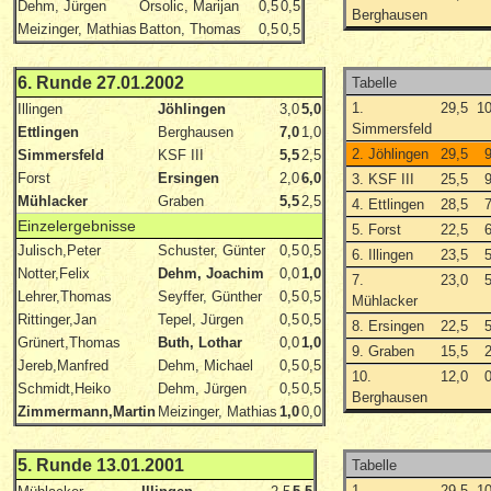
Dehm, Jürgen
Orsolic, Marijan
0,5
0,5
Berghausen
Meizinger, Mathias
Batton, Thomas
0,5
0,5
6. Runde 27.01.2002
Tabelle
1.
29,5
1
Illingen
Jöhlingen
3,0
5,0
Simmersfeld
Ettlingen
Berghausen
7,0
1,0
2. Jöhlingen
29,5
Simmersfeld
KSF III
5,5
2,5
Forst
Ersingen
2,0
6,0
3. KSF III
25,5
Mühlacker
Graben
5,5
2,5
4. Ettlingen
28,5
Einzelergebnisse
5. Forst
22,5
Julisch,Peter
Schuster, Günter
0,5
0,5
6. Illingen
23,5
Notter,Felix
Dehm, Joachim
0,0
1,0
7.
23,0
Lehrer,Thomas
Seyffer, Günther
0,5
0,5
Mühlacker
Rittinger,Jan
Tepel, Jürgen
0,5
0,5
8. Ersingen
22,5
Grünert,Thomas
Buth, Lothar
0,0
1,0
9. Graben
15,5
Jereb,Manfred
Dehm, Michael
0,5
0,5
10.
12,0
Schmidt,Heiko
Dehm, Jürgen
0,5
0,5
Berghausen
Zimmermann,Martin
Meizinger, Mathias
1,0
0,0
5. Runde 13.01.2001
Tabelle
1.
29,5
1