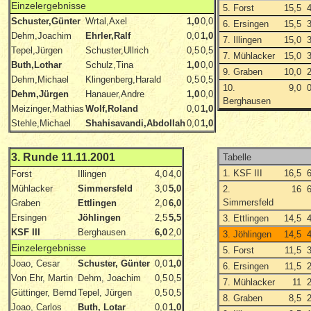
Einzelergebnisse
5. Forst
15,5
Schuster,Günter
Wrtal,Axel
1,0
0,0
6. Ersingen
15,5
Dehm,Joachim
Ehrler,Ralf
0,0
1,0
7. Illingen
15,0
Tepel,Jürgen
Schuster,Ullrich
0,5
0,5
7. Mühlacker
15,0
Buth,Lothar
Schulz,Tina
1,0
0,0
9. Graben
10,0
Dehm,Michael
Klingenberg,Harald
0,5
0,5
10.
9,0
Dehm,Jürgen
Hanauer,Andre
1,0
0,0
Berghausen
Meizinger,Mathias
Wolf,Roland
0,0
1,0
Stehle,Michael
Shahisavandi,Abdollah
0,0
1,0
3. Runde 11.11.2001
Tabelle
1. KSF III
16,5
Forst
Illingen
4,0
4,0
Mühlacker
Simmersfeld
3,0
5,0
2.
16
Simmersfeld
Graben
Ettlingen
2,0
6,0
Ersingen
Jöhlingen
2,5
5,5
3. Ettlingen
14,5
KSF III
Berghausen
6,0
2,0
3. Jöhlingen
14,5
Einzelergebnisse
5. Forst
11,5
Joao, Cesar
Schuster, Günter
0,0
1,0
6. Ersingen
11,5
Von Ehr, Martin
Dehm, Joachim
0,5
0,5
7. Mühlacker
11
Güttinger, Bernd
Tepel, Jürgen
0,5
0,5
8. Graben
8,5
Joao, Carlos
Buth, Lotar
0,0
1,0