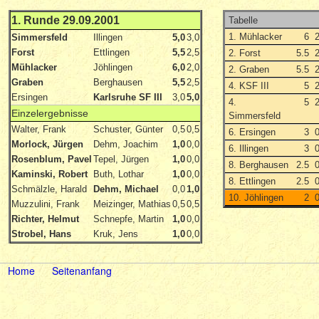
1. Runde 29.09.2001
Tabelle
1. Mühlacker
6
Simmersfeld
Illingen
5,0
3,0
Forst
Ettlingen
5,5
2,5
2. Forst
5.5
Mühlacker
Jöhlingen
6,0
2,0
2. Graben
5.5
Graben
Berghausen
5,5
2,5
4. KSF III
5
Ersingen
Karlsruhe SF III
3,0
5,0
4.
5
Einzelergebnisse
Simmersfeld
Walter, Frank
Schuster, Günter
0,5
0,5
6. Ersingen
3
Morlock, Jürgen
Dehm, Joachim
1,0
0,0
6. Illingen
3
Rosenblum, Pavel
Tepel, Jürgen
1,0
0,0
8. Berghausen
2.5
Kaminski, Robert
Buth, Lothar
1,0
0,0
8. Ettlingen
2.5
Schmälzle, Harald
Dehm, Michael
0,0
1,0
10. Jöhlingen
2
Muzzulini, Frank
Meizinger, Mathias
0,5
0,5
Richter, Helmut
Schnepfe, Martin
1,0
0,0
Strobel, Hans
Kruk, Jens
1,0
0,0
Home
Seitenanfang