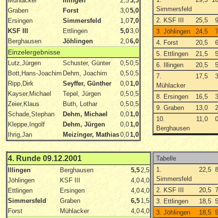
Mühlacker
Illingen
2,5
5,5
Simmersfeld
Graben
Forst
3,0
5,0
2. KSF III
25,5
Ersingen
Simmersfeld
1,0
7,0
KSF III
Ettlingen
5,0
3,0
3. Jöhlingen
24,5
Berghausen
Jöhlingen
2,0
6,0
4. Forst
20,5
Einzelergebnisse
5. Ettlingen
21,5
Lutz,Jürgen
Schuster, Günter
0,5
0,5
6. Illingen
20,5
Bott,Hans-Joachim
Dehm, Joachim
0,5
0,5
7.
17,5
Ripp,Dirk
Seyffer, Günther
0,0
1,0
Mühlacker
Kayser,Michael
Tepel, Jürgen
0,5
0,5
8. Ersingen
16,5
Zeier,Klaus
Buth, Lothar
0,5
0,5
9. Graben
13,0
Schade,Stephan
Dehm, Michael
0,0
1,0
10.
11,0
Kleppe,Ingolf
Dehm, Jürgen
0,0
1,0
Berghausen
Ihrig,Jan
Meizinger, Mathias
0,0
1,0
4. Runde 09.12.2001
Tabelle
1.
22,5
Illingen
Berghausen
5,5
2,5
Simmersfeld
Jöhlingen
KSF III
4,0
4,0
2. KSF III
20,5
Ettlingen
Ersingen
4,0
4,0
Simmersfeld
Graben
6,5
1,5
3. Ettlingen
18,5
Forst
Mühlacker
4,0
4,0
3. Jöhlingen
18,5