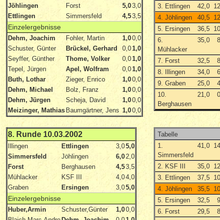
Jöhlingen
Forst
5,0
3,0
3. Ettlingen
42,0
1
Ettlingen
Simmersfeld
4,5
3,5
4. Jöhlingen
40,5
1
Einzelergebnisse
5. Ersingen
36,5
1
Dehm, Joachim
Fohler, Martin
1,0
0,0
6.
35,0
Schuster, Günter
Brückel, Gerhard
0,0
1,0
Mühlacker
Seyffer, Günther
Thome, Volker
0,0
1,0
7. Forst
32,5
Tepel, Jürgen
Apel, Wolfram
0,0
1,0
8. Illingen
34,0
Buth, Lothar
Zieger, Enrico
1,0
0,0
9. Graben
25,0
Dehm, Michael
Bolz, Franz
1,0
0,0
10.
21,0
Dehm, Jürgen
Scheja, David
1,0
0,0
Berghausen
Meizinger, Mathias
Baumgärtner, Jens
1,0
0,0
8. Runde 10.03.2002
Tabelle
1.
41,0
1
Illingen
Ettlingen
3,0
5,0
Simmersfeld
Simmersfeld
Jöhlingen
6,0
2,0
2. KSF III
35,0
1
Forst
Berghausen
4,5
3,5
Mühlacker
KSF III
4,0
4,0
3. Ettlingen
37,5
1
Graben
Ersingen
3,0
5,0
4. Jöhlingen
35,5
1
Einzelergebnisse
5. Ersingen
32,5
Huber,Armin
Schuster,Günter
1,0
0,0
6. Forst
29,5
Blaich,Marc-Andre
Dehm, Joachim
0,0
1,0