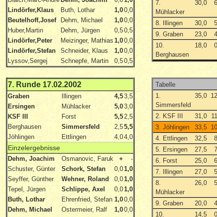
7.
30,0
Lindörfer,Klaus
Buth, Lothar
1,0
0,0
Mühlacker
Beutelhoff,Josef
Dehm, Michael
1,0
0,0
8. Illingen
30,0
Huber,Martin
Dehm, Jürgen
0,5
0,5
9. Graben
23,0
Lindörfer,Peter
Meizinger, Mathias
1,0
0,0
10.
18,0
Lindörfer,Stefan
Schneider, Klaus
1,0
0,0
Berghausen
Lyssov,Sergej
Schnepfe, Martin
0,5
0,5
7. Runde 17.02.2002
Tabelle
1.
35,0
1
Graben
Illingen
4,5
3,5
Simmersfeld
Ersingen
Mühlacker
5,0
3,0
2. KSF III
31,0
1
KSF III
Forst
5,5
2,5
Berghausen
Simmersfeld
2,5
5,5
3. Jöhlingen
33,5
1
Jöhlingen
Ettlingen
4,0
4,0
4. Ettlingen
32,5
Einzelergebnisse
5. Ersingen
27,5
Dehm, Joachim
Osmanovic, Faruk
+
-
6. Forst
25,0
Schuster, Günter
Schork, Stefan
0,0
1,0
7. Illingen
27,0
Seyffer, Günther
Wehner, Roland
0,0
1,0
8.
26,0
Tepel, Jürgen
Schlippe, Axel
0,0
1,0
Mühlacker
Buth, Lothar
Ehrenfried, Stefan
1,0
0,0
9. Graben
20,0
Dehm, Michael
Ostermeier, Ralf
1,0
0,0
10.
14,5