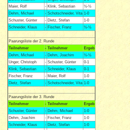
Maier, Rolf
-
Klink, Sebastian
½-½
Dehm, Michael
-
Schotschneider, Vita
1-0
Schuster, Günter
-
Dietz, Stefan
1-0
Schneider, Klaus
-
Fischer, Franz
½-½
Paarungsliste der 2. Runde
Teilnehmer
-
Teilnehmer
Ergeb
Dehm, Michael
-
Dehm, Joachim
½-½
Unger, Christoph
-
Schuster, Günter
0-1
Klink, Sebastian
-
Schneider, Klaus
0-1
Fischer, Franz
-
Maier, Rolf
1-0
Dietz, Stefan
-
Schotschneider, Vita
1-0
Paarungsliste der 3. Runde
Teilnehmer
-
Teilnehmer
Ergeb
Schuster, Günter
-
Dehm, Michael
1-0
Dehm, Joachim
-
Fischer, Franz
1-0
Schneider, Klaus
-
Dietz, Stefan
1-0