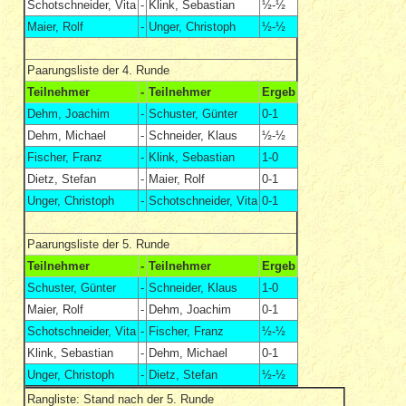
Schotschneider, Vita
-
Klink, Sebastian
½-½
Maier, Rolf
-
Unger, Christoph
½-½
Paarungsliste der 4. Runde
Teilnehmer
-
Teilnehmer
Ergeb
Dehm, Joachim
-
Schuster, Günter
0-1
Dehm, Michael
-
Schneider, Klaus
½-½
Fischer, Franz
-
Klink, Sebastian
1-0
Dietz, Stefan
-
Maier, Rolf
0-1
Unger, Christoph
-
Schotschneider, Vita
0-1
Paarungsliste der 5. Runde
Teilnehmer
-
Teilnehmer
Ergeb
Schuster, Günter
-
Schneider, Klaus
1-0
Maier, Rolf
-
Dehm, Joachim
0-1
Schotschneider, Vita
-
Fischer, Franz
½-½
Klink, Sebastian
-
Dehm, Michael
0-1
Unger, Christoph
-
Dietz, Stefan
½-½
Rangliste: Stand nach der 5. Runde