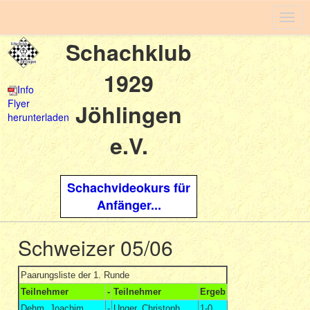
Togg
navig
Schachklub
1929
Info
Flyer
Jöhlingen
herunterladen
e.V.
Schachvideokurs für
Anfänger...
Schweizer 05/06
Paarungsliste der 1. Runde
Teilnehmer
-
Teilnehmer
Ergeb
Dehm, Joachim
-
Unger, Christoph
1-0