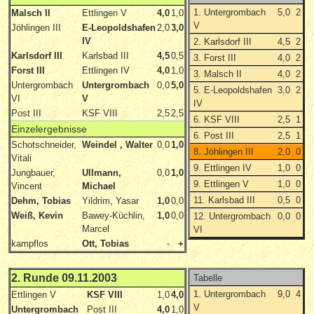
1. Untergrombach
5,0
2
Malsch II
Ettlingen V
4,0
1,0
V
Jöhlingen III
E-Leopoldshafen
2,0
3,0
IV
2. Karlsdorf III
4,5
2
Karlsdorf III
Karlsbad III
4,5
0,5
3. Forst III
4,0
2
Forst III
Ettlingen IV
4,0
1,0
3. Malsch II
4,0
2
Untergrombach
Untergrombach
0,0
5,0
5. E-Leopoldshafen
3,0
2
VI
V
IV
Post III
KSF VIII
2,5
2,5
6. KSF VIII
2,5
1
Einzelergebnisse
6. Post III
2,5
1
Schotschneider,
Weindel , Walter
0,0
1,0
8. Jöhlingen III
2,0
0
Vitali
9. Ettlingen IV
1,0
0
Jungbauer,
Ullmann,
0,0
1,0
9. Ettlingen V
1,0
0
Vincent
Michael
11. Karlsbad III
0,5
0
Dehm, Tobias
Yildrim, Yasar
1,0
0,0
Weiß, Kevin
Bawey-Küchlin,
1,0
0,0
12. Untergrombach
0,0
0
Marcel
VI
kampflos
Ott, Tobias
-
+
2. Runde 09.11.2003
Tabelle
1. Untergrombach
9,0
4
Ettlingen V
KSF VIII
1,0
4,0
V
Untergrombach
Post III
4,0
1,0