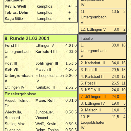
Jungbauer
IV
Kevin, Weiß
kampflos
+
-
11.
13,5
3
Tobias, Dehm
kampflos
+
-
Untergrombach
Katja Götz
kampflos
+
-
VI
12. Ettlingen V
8,0
2
9. Runde 21.03.2004
Tabelle
1.
38,0
16
Forst III
Ettlingen V
4,0
1,0
Untergrombach
Untergrombach
Karlsdorf III
2,0
3,0
V
VI
2. Karlsdorf III
34,0
16
Post III
Jöhlingen III
1,5
3,5
KSF VIII
Malsch II
4,5
0,5
3. Forst III
29,5
15
Untergrombach
E-Leopoldshafen
5,0
0,0
4. Karlsbad III
24,0
12
V
IV
5. Post III
26,5
11
Ettlingen IV
Karlsbad III
2,5
2,5
6. KSF VIII
24,0
10
Einzelergebnisse
7. Jöhlingen III
24,0
9
Viesel, Helmut,
Maier, Rolf
0,0
1,0
8. Ettlingen IV
19,0
5
Dr.
9. Malsch II
14,0
5
Wiechulla,
Jungbauer,
0,5
0,5
10. E-
11,5
4
Bernhard
Vincent
Leopoldshafen
Steller, Max
Weiß, Kevin
0,5
0,5
IV
Duensing,
Dehm, Tobias
0,5
0,5