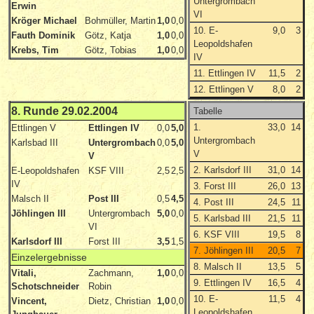
Untergrombach
Erwin
VI
Kröger Michael
Bohmüller, Martin
1,0
0,0
10. E-
9,0
3
Fauth Dominik
Götz, Katja
1,0
0,0
Leopoldshafen
Krebs, Tim
Götz, Tobias
1,0
0,0
IV
11. Ettlingen IV
11,5
2
12. Ettlingen V
8,0
2
8. Runde 29.02.2004
Tabelle
1.
33,0
14
Ettlingen V
Ettlingen IV
0,0
5,0
Untergrombach
Karlsbad III
Untergrombach
0,0
5,0
V
V
2. Karlsdorf III
31,0
14
E-Leopoldshafen
KSF VIII
2,5
2,5
IV
3. Forst III
26,0
13
Malsch II
Post III
0,5
4,5
4. Post III
24,5
11
Jöhlingen III
Untergrombach
5,0
0,0
5. Karlsbad III
21,5
11
VI
6. KSF VIII
19,5
8
Karlsdorf III
Forst III
3,5
1,5
7. Jöhlingen III
20,5
7
Einzelergebnisse
8. Malsch II
13,5
5
Vitali,
Zachmann,
1,0
0,0
9. Ettlingen IV
16,5
4
Schotschneider
Robin
10. E-
11,5
4
Vincent,
Dietz, Christian
1,0
0,0
Leopoldshafen