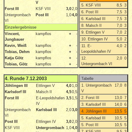
V
5. KSF VIII
8,5
3
Forst III
KSF VIII
3,0
2,0
6. Post III
7,5
3
Untergrombach
Post III
1,0
4,0
6. Karlsbad III
7,5
3
VI
8. Malsch II
7,0
3
Einzelergebnisse
9. Ettlingen V
7,0
2
Vincent,
kampflos
+
-
10. Ettlingen IV
5,0
2
Jungbauer
Kevin, Weiß
kampflos
+
-
11. E-
4,0
2
Leopoldshafen IV
Tobias, Dehm
kampflos
+
-
Katja Götz
kampflos
+
-
12.
2,0
0
Untergrombach VI
Tobias, Götz
kampflos
+
-
4. Runde 7.12.2003
Tabelle
1. Untergrombach
17,0
8
Jöhlingen III
Ettlingen V
4,0
1,0
V
Karlsdorf III
Malsch II
4,5
0,5
2. Forst III
13,0
7
Forst III
E-Leopoldshafen
3,5
1,5
IV
3. Karlsdorf III
14,0
6
Untergrombach
Karlsbad III
2,0
3,0
4. Jöhlingen III
13,5
5
VI
5. Karlsbad III
10,5
5
Post III
Ettlingen IV
3,0
2,0
5. Post III
10,5
5
KSF VIII
Untergrombach
1,0
4,0
7. KSF VIII
9,5
3