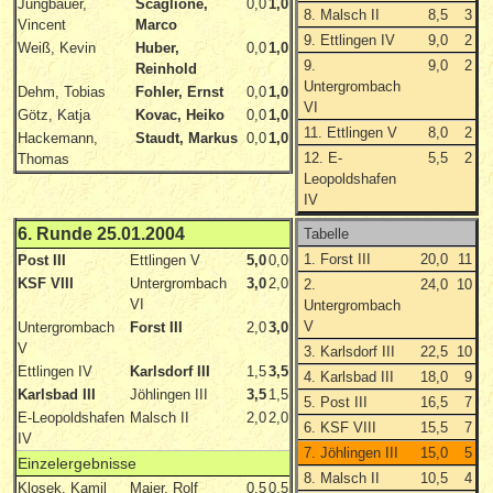
Jungbauer,
Scaglione,
0,0
1,0
8. Malsch II
8,5
3
Vincent
Marco
9. Ettlingen IV
9,0
2
Weiß, Kevin
Huber,
0,0
1,0
9.
9,0
2
Reinhold
Untergrombach
Dehm, Tobias
Fohler, Ernst
0,0
1,0
VI
Götz, Katja
Kovac, Heiko
0,0
1,0
11. Ettlingen V
8,0
2
Hackemann,
Staudt, Markus
0,0
1,0
12. E-
5,5
2
Thomas
Leopoldshafen
IV
6. Runde 25.01.2004
Tabelle
1. Forst III
20,0
11
Post III
Ettlingen V
5,0
0,0
KSF VIII
Untergrombach
3,0
2,0
2.
24,0
10
VI
Untergrombach
V
Untergrombach
Forst III
2,0
3,0
V
3. Karlsdorf III
22,5
10
Ettlingen IV
Karlsdorf III
1,5
3,5
4. Karlsbad III
18,0
9
Karlsbad III
Jöhlingen III
3,5
1,5
5. Post III
16,5
7
E-Leopoldshafen
Malsch II
2,0
2,0
6. KSF VIII
15,5
7
IV
7. Jöhlingen III
15,0
5
Einzelergebnisse
8. Malsch II
10,5
4
Klosek, Kamil
Maier, Rolf
0,5
0,5