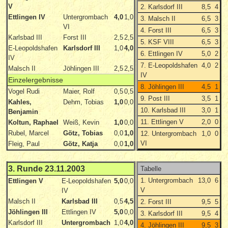
V
2. Karlsdorf III
8,5
4
Ettlingen IV
Untergrombach
4,0
1,0
3. Malsch II
6,5
3
VI
4. Forst III
6,5
3
Karlsbad III
Forst III
2,5
2,5
5. KSF VIII
6,5
3
E-Leopoldshafen
Karlsdorf III
1,0
4,0
6. Ettlingen IV
5,0
2
IV
7. E-Leopoldshafen
4,0
2
Malsch II
Jöhlingen III
2,5
2,5
IV
Einzelergebnisse
8. Jöhlingen III
4,5
1
Vogel Rudi
Maier, Rolf
0,5
0,5
9. Post III
3,5
1
Kahles,
Dehm, Tobias
1,0
0,0
10. Karlsbad III
3,0
1
Benjamin
11. Ettlingen V
2,0
0
Koltun, Raphael
Weiß, Kevin
1,0
0,0
Rubel, Marcel
Götz, Tobias
0,0
1,0
12. Untergrombach
1,0
0
VI
Fleig, Paul
Götz, Katja
0,0
1,0
3. Runde 23.11.2003
Tabelle
1. Untergrombach
13,0
6
Ettlingen V
E-Leopoldshafen
5,0
0,0
V
IV
Malsch II
Karlsbad III
0,5
4,5
2. Forst III
9,5
5
Jöhlingen III
Ettlingen IV
5,0
0,0
3. Karlsdorf III
9,5
4
Karlsdorf III
Untergrombach
1,0
4,0
4. Jöhlingen III
9,5
3