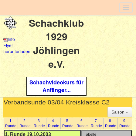
Togg
navig
Schachklub
1929
Info
Flyer
Jöhlingen
herunterladen
e.V.
Schachvideokurs für
Anfänger...
Verbandsunde 03/04 Kreisklasse C2
Saison
1.
2.
3.
4.
5.
6.
7.
8.
9.
Runde
Runde
Runde
Runde
Runde
Runde
Runde
Runde
Runde
1. Runde 19.10.2003
Tabelle