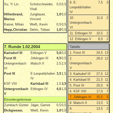
9. E-
7,5
3
Xu, Yi Lin
Schotschneider,
0,5
0,5
Leopoldshafen
Vitali
IV
Hillenbrand,
Jungbauer,
1,0
0,0
10.
11,0
2
Marius
Vincent
Untergrombach
Kaiser, Milian
Weiß, Kevin
0,5
0,5
VI
Hepp,Christian
Dehm, Tobias
1,0
0,0
11. Ettlingen IV
10,5
2
12. Ettlingen V
8,0
2
7. Runde 1.02.2004
Tabelle
1. Forst III
24,5
13
Karlsdorf III
Ettlingen V
5,0
0,0
Forst III
Jöhlingen III
4,5
0,5
2.
28,0
12
Untergrombach
Untergrombach
Malsch II
2,5
2,5
V
VI
Post III
E-Leopoldshafen
3,5
1,5
3. Karlsdorf III
27,5
12
IV
4. Karlsbad III
21,5
11
KSF VIII
Karlsbad III
1,5
3,5
5. Post III
20,0
9
Untergrombach
Ettlingen IV
4,0
1,0
6. KSF VIII
17,0
7
V
7. Jöhlingen III
15,5
5
Einzelergebnisse
8. Malsch II
13,0
5
Zumbach Günter
Jäger, Gernot
0,5
0,5
9.
13,5
3
Dickgiesser,
Weiß, Kevin
1,0
0,0