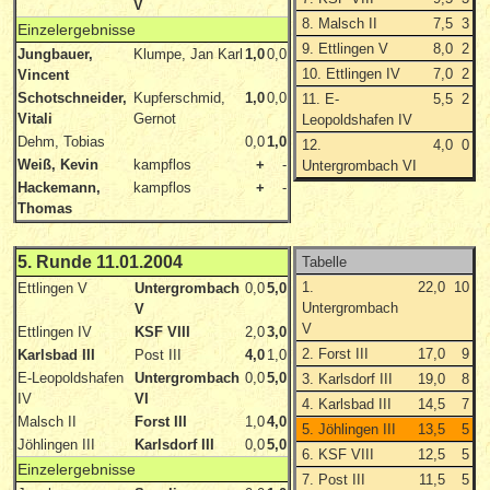
V
8. Malsch II
7,5
3
Einzelergebnisse
9. Ettlingen V
8,0
2
Jungbauer,
Klumpe, Jan Karl
1,0
0,0
10. Ettlingen IV
7,0
2
Vincent
Schotschneider,
Kupferschmid,
1,0
0,0
11. E-
5,5
2
Vitali
Gernot
Leopoldshafen IV
Dehm, Tobias
0,0
1,0
12.
4,0
0
Weiß, Kevin
kampflos
+
-
Untergrombach VI
Hackemann,
kampflos
+
-
Thomas
5. Runde 11.01.2004
Tabelle
1.
22,0
10
Ettlingen V
Untergrombach
0,0
5,0
Untergrombach
V
V
Ettlingen IV
KSF VIII
2,0
3,0
2. Forst III
17,0
9
Karlsbad III
Post III
4,0
1,0
E-Leopoldshafen
Untergrombach
0,0
5,0
3. Karlsdorf III
19,0
8
IV
VI
4. Karlsbad III
14,5
7
Malsch II
Forst III
1,0
4,0
5. Jöhlingen III
13,5
5
Jöhlingen III
Karlsdorf III
0,0
5,0
6. KSF VIII
12,5
5
Einzelergebnisse
7. Post III
11,5
5